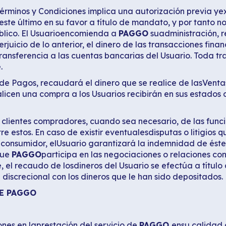
érminos y Condiciones implica una autorización previa ye
este último en su favor a título de mandato, y por tanto n
úblico. El Usuarioencomienda a
PAGGO
suadministración, r
rjuicio de lo anterior, el dinero de las transacciones fin
transferencia a las cuentas bancarias del Usuario. Toda t
.
Pagos, recaudará el dinero que se realice de lasVentas
licen una compra a los Usuarios recibirán en sus estados
s clientes compradores, cuando sea necesario, de las f
re estos. En caso de existir eventualesdisputas o litigios 
 consumidor, elUsuario garantizará la indemnidad de éste.
que
PAGGO
participa en las negociaciones o relaciones co
e, el recaudo de losdineros del Usuario se efectúa a títu
iscrecional con los dineros que le han sido depositados.
E PAGGO
ones en laprestación del servicio de
PAGGO
ensu calidad