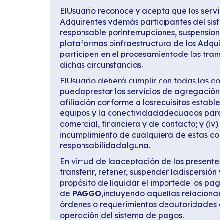
ElUsuario reconoce y acepta que los serv
Adquirentes ydemás participantes del sis
responsable porinterrupciones, suspensione
plataformas oinfraestructura de los Adqui
participen en el procesamientode las tra
dichas circunstancias.
ElUsuario deberá cumplir con todas las co
puedaprestar los servicios de agregación 
afiliación conforme a losrequisitos establ
equipos y la conectividadadecuados para 
comercial, financiera y de contacto; y (iv
incumplimiento de cualquiera de estas co
responsabilidadalguna.
En virtud de laaceptación de los present
transferir, retener, suspender ladispersió
propósito de liquidar el importede los pag
de
PAGGO
,incluyendo aquellas relaciona
órdenes o requerimientos deautoridades co
operación del sistema de pagos.