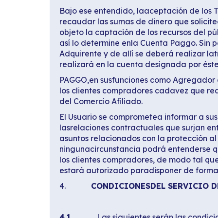
Bajo ese entendido, laaceptación de los T
recaudar las sumas de dinero que solicite
objeto la captación de los recursos del p
así lo determine enla Cuenta Paggo. Sin pe
Adquirente y de allí se deberá realizar la
realizará en la cuenta designada por éste
PAGGO,en susfunciones como Agregador de 
los clientes compradores cadavez que rea
del Comercio Afiliado.
El Usuario se comprometea informar a su
lasrelaciones contractuales que surjan ent
asuntos relacionados con la protección al
ningunacircunstancia podrá entenderse 
los clientes compradores, de modo tal qu
estará autorizado paradisponer de forma d
4.
CONDICIONESDEL SERVICIO D
4.1.
Las siguientes serán las condici