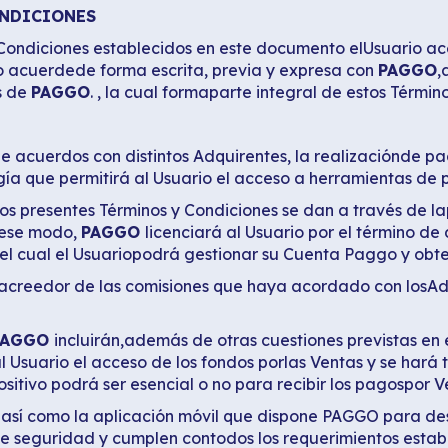
ONDICIONES
Condiciones establecidos en este documento elUsuario ac
o acuerdede forma escrita, previa y expresa con
PAGGO
,
s de
PAGGO
. , la cual formaparte integral de estos Términ
 acuerdos con distintos Adquirentes, la realizaciónde pa
ía que permitirá al Usuario el acceso a herramientas de
s presentes Términos y Condiciones se dan a través de lapl
 ese modo,
PAGGO
licenciará al Usuario por el término de
l cual el Usuariopodrá gestionar su Cuenta Paggo y obten
acreedor de las comisiones que haya acordado con losAd
PAGGO
incluirán,además de otras cuestiones previstas en 
al Usuario el acceso de los fondos porlas Ventas y se hará
sitivo podrá ser esencial o no para recibir los pagospor V
nicos así como la aplicación móvil que dispone PAGGO pa
e seguridad y cumplen contodos los requerimientos estable