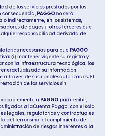
d de los servicios prestados por los
En consecuencia,
PAGGO
no será
a o indirectamente, en los sistemas,
cesadores de pagos u otros terceros que
alquierresponsabilidad derivada de
gulatorias necesarias para que
PAGGO
va: (i) mantener vigente su registro y
tar con la infraestructura tecnológica, los
nteneractualizada su información
 a través de sus canalesautorizados. El
restación de los servicios sin
rrevocablemente a
PAGGO
pararecibir,
dos ligados a laCuenta Paggo, con el solo
es legales, regulatorias y contractuales
o del terrorismo, el cumplimiento de
ministración de riesgos inherentes a la