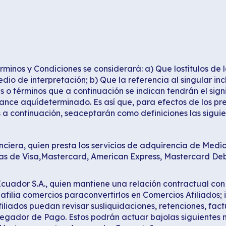
rminos y Condiciones se considerará: a) Que lostítulos de
o de interpretación; b) Que la referencia al singular incl
ses o términos que a continuación se indican tendrán el si
lcance aquídeterminado. Es así que, para efectos de los p
s a continuación, seaceptarán como definiciones las siguie
nciera, quien presta los servicios de adquirencia de Med
ias de Visa,Mastercard, American Express, Mastercard Deb
cuador S.A., quien mantiene una relación contractual con 
filia comercios paraconvertirlos en Comercios Afiliados; ii
iliados puedan revisar susliquidaciones, retenciones, fac
gregador de Pago. Estos podrán actuar bajolas siguientes 