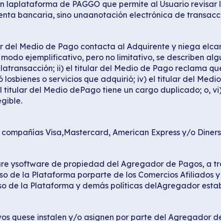
en laplataforma de PAGGO que permite al Usuario revisar 
enta bancaria, sino unaanotación electrónica de transacc
ar del Medio de Pago contacta al Adquirente y niega elc
odo ejemplificativo, pero no limitativo, se describen algun
ansacción; ii) el titular del Medio de Pago reclama que no
losbienes o servicios que adquirió; iv) el titular del Med
 el titular del Medio dePago tiene un cargo duplicado; o, 
gible.
as compañías Visa,Mastercard, American Express y/o Diners
e ysoftware de propiedad del Agregador de Pagos, a trav
so de la Plataforma porparte de los Comercios Afiliados 
so de la Plataforma y demás políticas delAgregador estab
tivos quese instalen y/o asignen por parte del Agregador 