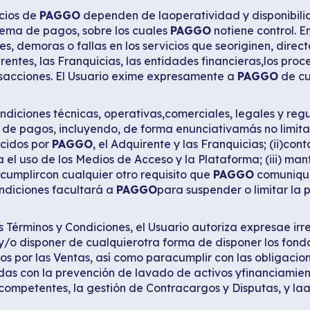
icios de
PAGGO
dependen de laoperatividad y disponibilida
tema de pagos, sobre los cuales
PAGGO
notiene control. 
s, demoras o fallas en los servicios que seoriginen, direct
rentes, las Franquicias, las entidades financieras,los pro
nsacciones. El Usuario exime expresamente a
PAGGO
de cu
ndiciones técnicas, operativas,comerciales, legales y re
de pagos, incluyendo, de forma enunciativamás no limitati
ecidos por
PAGGO
, el Adquirente y las Franquicias; (ii)con
el uso de los Medios de Acceso y la Plataforma; (iii) ma
) cumplircon cualquier otro requisito que
PAGGO
comunique
ndiciones facultará a
PAGGO
para suspender o limitar la p
es Términos y Condiciones, el Usuario autoriza expresae i
n y/o disponer de cualquierotra forma de disponer los fon
os por las Ventas, así como paracumplir con las obligacion
das con la prevención de lavado de activos yfinanciamient
mpetentes, la gestión de Contracargos y Disputas, y laad