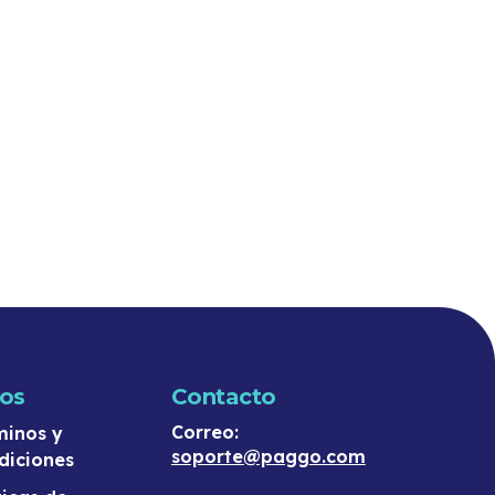
ros
Contacto
Correo:
minos y
soporte@paggo.com
diciones