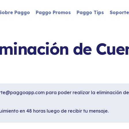
Sobre Paggo
Paggo Promos
Paggo Tips
Soporte
iminación de Cue
rte@paggoapp.com para poder realizar la eliminación de 
imiento en 48 horas luego de recibir tu mensaje.